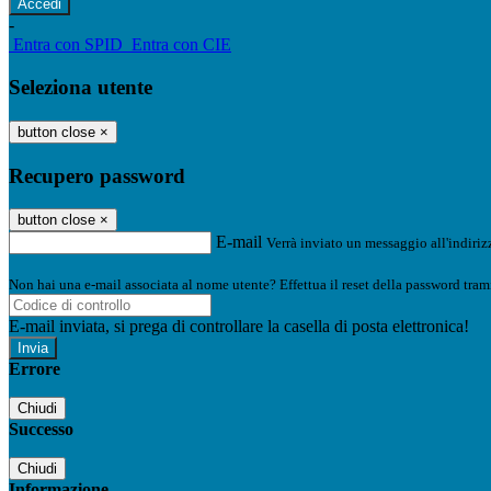
-
Entra con SPID
Entra con CIE
Seleziona utente
button close
×
Recupero password
button close
×
E-mail
Verrà inviato un messaggio all'indirizz
Non hai una e-mail associata al nome utente? Effettua il reset della password tram
E-mail inviata, si prega di controllare la casella di posta elettronica!
Errore
Chiudi
Successo
Chiudi
Informazione