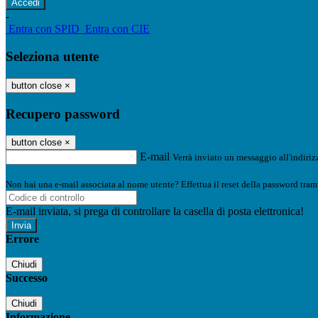
-
Entra con SPID
Entra con CIE
Seleziona utente
button close
×
Recupero password
button close
×
E-mail
Verrà inviato un messaggio all'indirizz
Non hai una e-mail associata al nome utente? Effettua il reset della password tram
E-mail inviata, si prega di controllare la casella di posta elettronica!
Errore
Chiudi
Successo
Chiudi
Informazione