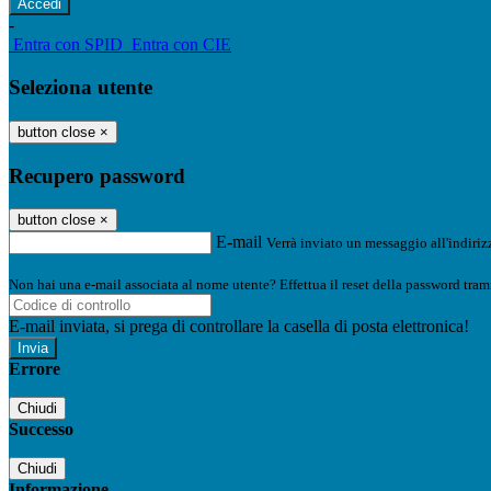
-
Entra con SPID
Entra con CIE
Seleziona utente
button close
×
Recupero password
button close
×
E-mail
Verrà inviato un messaggio all'indirizz
Non hai una e-mail associata al nome utente? Effettua il reset della password tram
E-mail inviata, si prega di controllare la casella di posta elettronica!
Errore
Chiudi
Successo
Chiudi
Informazione