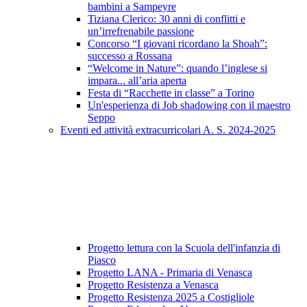
bambini a Sampeyre
Tiziana Clerico: 30 anni di conflitti e
un’irrefrenabile passione
Concorso “I giovani ricordano la Shoah”:
successo a Rossana
“Welcome in Nature”: quando l’inglese si
impara... all’aria aperta
Festa di “Racchette in classe” a Torino
Un'esperienza di Job shadowing con il maestro
Seppo
Eventi ed attività extracurricolari A. S. 2024-2025
Progetto lettura con la Scuola dell'infanzia di
Piasco
Progetto LANA - Primaria di Venasca
Progetto Resistenza a Venasca
Progetto Resistenza 2025 a Costigliole