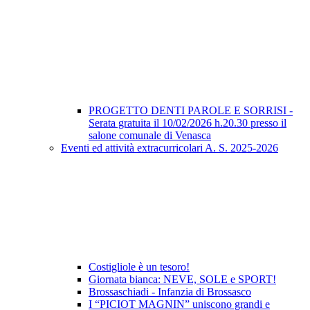
PROGETTO DENTI PAROLE E SORRISI -
Serata gratuita il 10/02/2026 h.20.30 presso il
salone comunale di Venasca
Eventi ed attività extracurricolari A. S. 2025-2026
Costigliole è un tesoro!
Giornata bianca: NEVE, SOLE e SPORT!
Brossaschiadi - Infanzia di Brossasco
I “PICIOT MAGNIN” uniscono grandi e