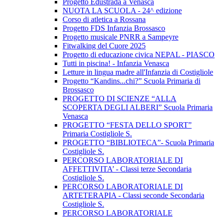
Progetto Edustrada a Venasca
NUOTA LA SCUOLA - 24^ edizione
Corso di atletica a Rossana
Progetto FDS Infanzia Brossasco
Progetto musicale PNRR a Sampeyre
Fitwalking del Cuore 2025
Progetto di educazione civica NEPAL - PIASCO
Tutti in piscina! - Infanzia Venasca
Letture in lingua madre all'Infanzia di Costigliole
Progetto “Kandins...chi?” Scuola Primaria di
Brossasco
PROGETTO DI SCIENZE “ALLA
SCOPERTA DEGLI ALBERI” Scuola Primaria
Venasca
PROGETTO “FESTA DELLO SPORT”
Primaria Costigliole S.
PROGETTO “BIBLIOTECA”- Scuola Primaria
Costigliole S.
PERCORSO LABORATORIALE DI
AFFETTIVITA’ - Classi terze Secondaria
Costigliole S.
PERCORSO LABORATORIALE DI
ARTETERAPIA - Classi seconde Secondaria
Costigliole S.
PERCORSO LABORATORIALE