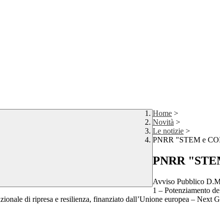
Home
>
Novità
>
Le notizie
>
PNRR "STEM e CO
PNRR "STEM
Avviso Pubblico D.M.
1 – Potenziamento dell’
ionale di ripresa e resilienza, finanziato dall’Unione europea – Next 