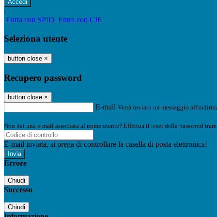
-
Entra con SPID
Entra con CIE
Seleziona utente
button close
×
Recupero password
button close
×
E-mail
Verrà inviato un messaggio all'indirizz
Non hai una e-mail associata al nome utente? Effettua il reset della password tram
E-mail inviata, si prega di controllare la casella di posta elettronica!
Errore
Chiudi
Successo
Chiudi
Informazione