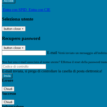
-
Entra con SPID
Entra con CIE
Seleziona utente
button close
×
Recupero password
button close
×
E-mail
Verrà inviato un messaggio all'indirizz
Non hai una e-mail associata al nome utente? Effettua il reset della password tram
E-mail inviata, si prega di controllare la casella di posta elettronica!
Errore
Chiudi
Successo
Chiudi
Informazione