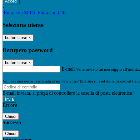
-
Entra con SPID
Entra con CIE
Seleziona utente
button close
×
Recupero password
button close
×
E-mail
Verrà inviato un messaggio all'indirizz
Non hai una e-mail associata al nome utente? Effettua il reset della password tram
E-mail inviata, si prega di controllare la casella di posta elettronica!
Errore
Chiudi
Successo
Chiudi
Informazione