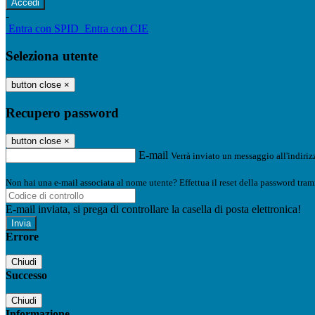
-
Entra con SPID
Entra con CIE
Seleziona utente
button close
×
Recupero password
button close
×
E-mail
Verrà inviato un messaggio all'indirizz
Non hai una e-mail associata al nome utente? Effettua il reset della password tram
E-mail inviata, si prega di controllare la casella di posta elettronica!
Errore
Chiudi
Successo
Chiudi
Informazione