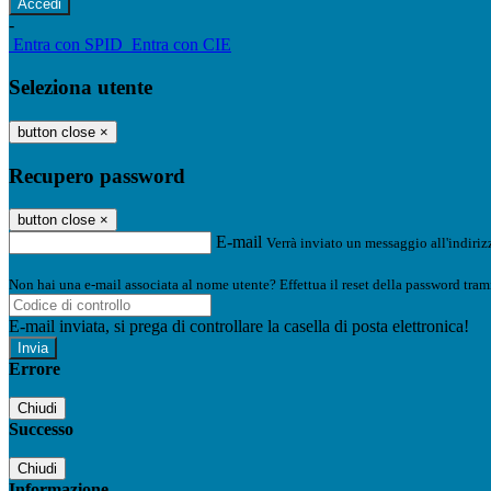
-
Entra con SPID
Entra con CIE
Seleziona utente
button close
×
Recupero password
button close
×
E-mail
Verrà inviato un messaggio all'indirizz
Non hai una e-mail associata al nome utente? Effettua il reset della password tram
E-mail inviata, si prega di controllare la casella di posta elettronica!
Errore
Chiudi
Successo
Chiudi
Informazione