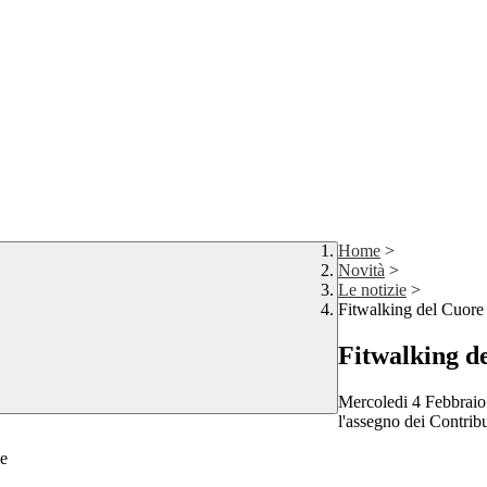
Home
>
Novità
>
Le notizie
>
Fitwalking del Cuore
Fitwalking d
Mercoledi 4 Febbraio 
l'assegno dei Contrib