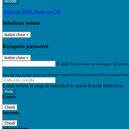
-
Entra con SPID
Entra con CIE
Seleziona utente
button close
×
Recupero password
button close
×
E-mail
Verrà inviato un messaggio all'indirizz
Non hai una e-mail associata al nome utente? Effettua il reset della password tram
E-mail inviata, si prega di controllare la casella di posta elettronica!
Errore
Chiudi
Successo
Chiudi
Informazione