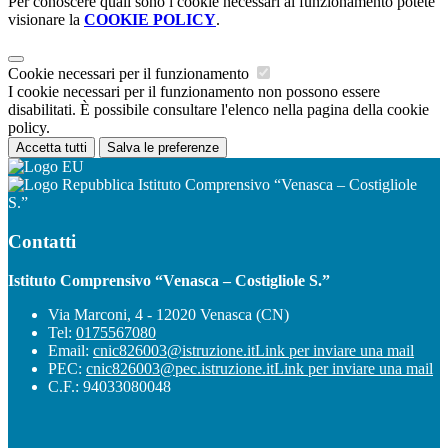
Per conoscere quali sono i cookie necessari al funzionamento potete
visionare la
COOKIE POLICY
.
Cookie necessari per il funzionamento
I cookie necessari per il funzionamento non possono essere
disabilitati. È possibile consultare l'elenco nella pagina della cookie
policy.
Accetta tutti
Salva le preferenze
Istituto Comprensivo “Venasca – Costigliole
S.”
Contatti
Istituto Comprensivo “Venasca – Costigliole S.”
Via Marconi, 4 - 12020 Venasca (CN)
Tel:
0175567080
Email:
cnic826003@istruzione.it
Link per inviare una mail
PEC:
cnic826003@pec.istruzione.it
Link per inviare una mail
C.F.: 94033080048