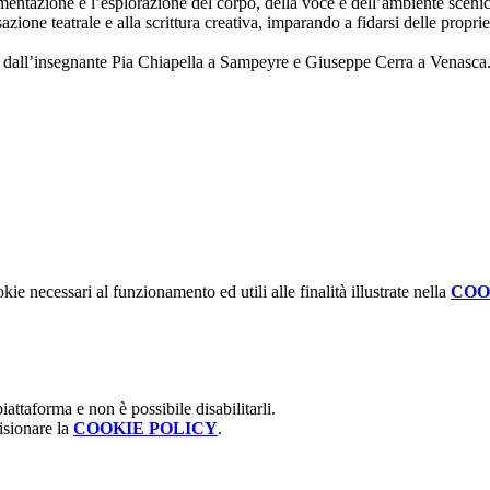
rimentazione e l’esplorazione del corpo, della voce e dell’ambiente sceni
azione teatrale e alla scrittura creativa, imparando a fidarsi delle propr
ato dall’insegnante Pia Chiapella a Sampeyre e Giuseppe Cerra a Venasca
kie necessari al funzionamento ed utili alle finalità illustrate nella
COO
attaforma e non è possibile disabilitarli.
isionare la
COOKIE POLICY
.