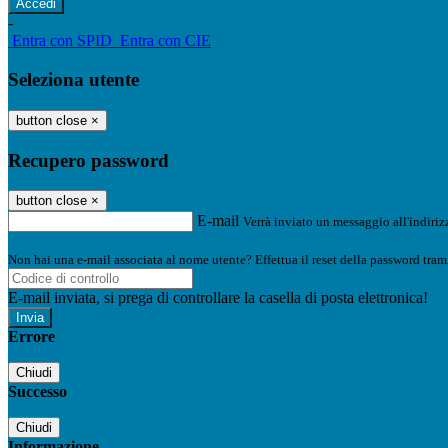
-
Entra con SPID
Entra con CIE
Seleziona utente
button close
×
Recupero password
button close
×
E-mail
Verrà inviato un messaggio all'indirizz
Non hai una e-mail associata al nome utente? Effettua il reset della password tram
E-mail inviata, si prega di controllare la casella di posta elettronica!
Errore
Chiudi
Successo
Chiudi
Informazione