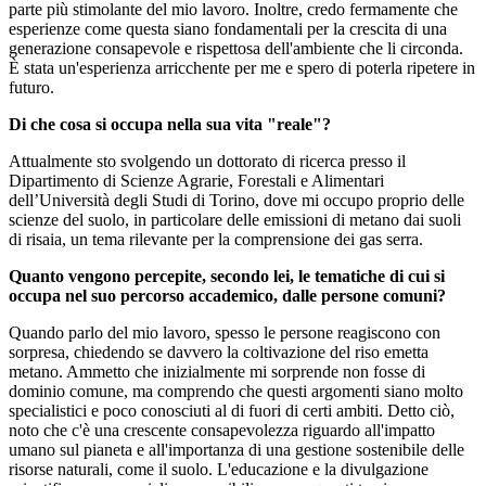
parte più stimolante del mio lavoro. Inoltre, credo fermamente che
esperienze come questa siano fondamentali per la crescita di una
generazione consapevole e rispettosa dell'ambiente che li circonda.
È stata un'esperienza arricchente per me e spero di poterla ripetere in
futuro.
Di che cosa si occupa nella sua vita "reale"?
Attualmente sto svolgendo un dottorato di ricerca presso il
Dipartimento di Scienze Agrarie, Forestali e Alimentari
dell’Università degli Studi di Torino, dove mi occupo proprio delle
scienze del suolo, in particolare delle emissioni di metano dai suoli
di risaia, un tema rilevante per la comprensione dei gas serra.
Quanto vengono percepite, secondo lei, le tematiche di cui si
occupa nel suo percorso accademico, dalle persone comuni?
Quando parlo del mio lavoro, spesso le persone reagiscono con
sorpresa, chiedendo se davvero la coltivazione del riso emetta
metano. Ammetto che inizialmente mi sorprende non fosse di
dominio comune, ma comprendo che questi argomenti siano molto
specialistici e poco conosciuti al di fuori di certi ambiti. Detto ciò,
noto che c'è una crescente consapevolezza riguardo all'impatto
umano sul pianeta e all'importanza di una gestione sostenibile delle
risorse naturali, come il suolo. L'educazione e la divulgazione