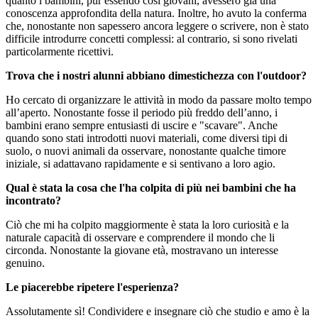
quanto i bambini, pur essendo così giovani, avessero già una
conoscenza approfondita della natura. Inoltre, ho avuto la conferma
che, nonostante non sapessero ancora leggere o scrivere, non è stato
difficile introdurre concetti complessi: al contrario, si sono rivelati
particolarmente ricettivi.
Trova che i nostri alunni abbiano dimestichezza con l'outdoor?
Ho cercato di organizzare le attività in modo da passare molto tempo
all’aperto. Nonostante fosse il periodo più freddo dell’anno, i
bambini erano sempre entusiasti di uscire e "scavare". Anche
quando sono stati introdotti nuovi materiali, come diversi tipi di
suolo, o nuovi animali da osservare, nonostante qualche timore
iniziale, si adattavano rapidamente e si sentivano a loro agio.
Qual è stata la cosa che l'ha colpita di più nei bambini che ha
incontrato?
Ciò che mi ha colpito maggiormente è stata la loro curiosità e la
naturale capacità di osservare e comprendere il mondo che li
circonda. Nonostante la giovane età, mostravano un interesse
genuino.
Le piacerebbe ripetere l'esperienza?
Assolutamente sì! Condividere e insegnare ciò che studio e amo è la