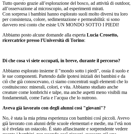
Tutto questo grazie all’esplorazione del bosco, ad attività di outdoor,
all’osservazione al microscopio, ad esperimenti mirati.
Con sorpresa i bambini hanno esplorato suoli molto diversi tra loro
per consistenza, colore, sedimentazione e permeabilità: si sono
davvero resi conto che esiste UN MONDO SOTTO I PIEDI!
Abbiamo posto alcune domande alla esperta
Lucia Crosetto,
ricercatrice presso l'Università di Torino
:
Di che cosa vi siete occupati, in breve, durante il percorso?
Abbiamo esplorato insieme il "mondo sotto i piedi", ossia il suolo e
le sue componenti. Partendo dalle ipotesi iniziali dei bambini e da
ciò che già conoscevano, ci siamo concentrati sugli elementi che lo
costituiscono: minerali, colori, e vita. Abbiamo studiato anche
creature come lombrichi e talpe, ma anche aspetti meno visibili ma
fondamentali, come l'aria e l’acqua che lo nutrono.
Aveva già lavorato con degli alunni così "giovani"?
No, è stata la mia prima esperienza con bambini così piccoli. Avevo
già lavorato con alunni delle scuole elementari e medie, ma l’età non
si è rivelata un ostacolo. È stato affascinante e sorprendente vedere