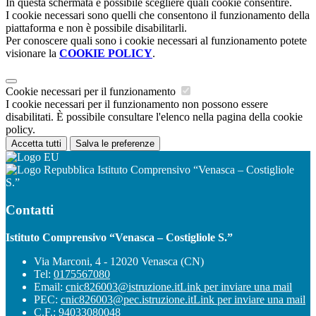
In questa schermata è possibile scegliere quali cookie consentire.
I cookie necessari sono quelli che consentono il funzionamento della
piattaforma e non è possibile disabilitarli.
Per conoscere quali sono i cookie necessari al funzionamento potete
visionare la
COOKIE POLICY
.
Cookie necessari per il funzionamento
I cookie necessari per il funzionamento non possono essere
disabilitati. È possibile consultare l'elenco nella pagina della cookie
policy.
Accetta tutti
Salva le preferenze
Istituto Comprensivo “Venasca – Costigliole
S.”
Contatti
Istituto Comprensivo “Venasca – Costigliole S.”
Via Marconi, 4 - 12020 Venasca (CN)
Tel:
0175567080
Email:
cnic826003@istruzione.it
Link per inviare una mail
PEC:
cnic826003@pec.istruzione.it
Link per inviare una mail
C.F.: 94033080048