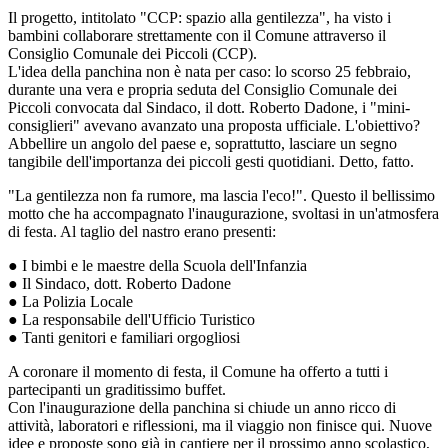
Il progetto, intitolato "CCP: spazio alla gentilezza", ha visto i
bambini collaborare strettamente con il Comune attraverso il
Consiglio Comunale dei Piccoli (CCP).
L'idea della panchina non è nata per caso: lo scorso 25 febbraio,
durante una vera e propria seduta del Consiglio Comunale dei
Piccoli convocata dal Sindaco, il dott. Roberto Dadone, i "mini-
consiglieri" avevano avanzato una proposta ufficiale. L'obiettivo?
Abbellire un angolo del paese e, soprattutto, lasciare un segno
tangibile dell'importanza dei piccoli gesti quotidiani. Detto, fatto.
"La gentilezza non fa rumore, ma lascia l'eco!". Questo il bellissimo
motto che ha accompagnato l'inaugurazione, svoltasi in un'atmosfera
di festa. Al taglio del nastro erano presenti:
● I bimbi e le maestre della Scuola dell'Infanzia
● Il Sindaco, dott. Roberto Dadone
● La Polizia Locale
● La responsabile dell'Ufficio Turistico
● Tanti genitori e familiari orgogliosi
A coronare il momento di festa, il Comune ha offerto a tutti i
partecipanti un graditissimo buffet.
Con l'inaugurazione della panchina si chiude un anno ricco di
attività, laboratori e riflessioni, ma il viaggio non finisce qui. Nuove
idee e proposte sono già in cantiere per il prossimo anno scolastico,