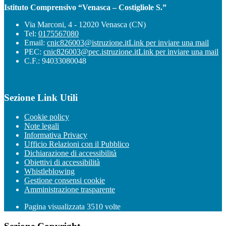
Istituto Comprensivo “Venasca – Costigliole S.”
Via Marconi, 4 - 12020 Venasca (CN)
Tel:
0175567080
Email:
cnic826003@istruzione.it
Link per inviare una mail
PEC:
cnic826003@pec.istruzione.it
Link per inviare una mail
C.F.: 94033080048
Sezione Link Utili
Cookie policy
Note legali
Informativa Privacy
Ufficio Relazioni con il Pubblico
Dichiarazione di accessibilità
Obiettivi di accessibilità
Whistleblowing
Gestione consensi cookie
Amministrazione trasparente
Pagina visualizzata
3510
volte