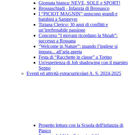
Giornata bianca: NEVE, SOLE e SPORT!
Brossaschiadi - Infanzia di Brossasco
I “PICIOT MAGNIN” uniscono grandi e
bambini a Sampeyre
Tiziana Clerico: 30 anni di conflitti e
un’irrefrenabile passione
Concorso “I giovani ricordano la Shoah”:
successo a Rossana
“Welcome in Nature”: quando l’inglese si
impara... all’aria aperta
Festa di “Racchette in classe” a Torino
Un'esperienza di Job shadowing con il maestro
Seppo
Eventi ed attività extracurricolari A. S. 2024-2025
Progetto lettura con la Scuola dell'infanzia di
Piasco