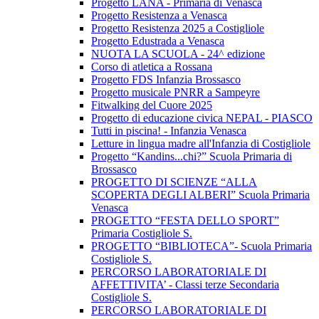
Progetto LANA - Primaria di Venasca
Progetto Resistenza a Venasca
Progetto Resistenza 2025 a Costigliole
Progetto Edustrada a Venasca
NUOTA LA SCUOLA - 24^ edizione
Corso di atletica a Rossana
Progetto FDS Infanzia Brossasco
Progetto musicale PNRR a Sampeyre
Fitwalking del Cuore 2025
Progetto di educazione civica NEPAL - PIASCO
Tutti in piscina! - Infanzia Venasca
Letture in lingua madre all'Infanzia di Costigliole
Progetto “Kandins...chi?” Scuola Primaria di
Brossasco
PROGETTO DI SCIENZE “ALLA
SCOPERTA DEGLI ALBERI” Scuola Primaria
Venasca
PROGETTO “FESTA DELLO SPORT”
Primaria Costigliole S.
PROGETTO “BIBLIOTECA”- Scuola Primaria
Costigliole S.
PERCORSO LABORATORIALE DI
AFFETTIVITA’ - Classi terze Secondaria
Costigliole S.
PERCORSO LABORATORIALE DI