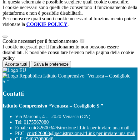
In questa schermata è possibile scegliere quali cookie consentire.
I cookie necessari sono quelli che consentono il funzionamento della
piattaforma e non è possibile disabilitarli.
Per conoscere quali sono i cookie necessari al funzionamento potete
visionare la
COOKIE POLICY
.
Cookie necessari per il funzionamento
I cookie necessari per il funzionamento non possono essere
disabilitati. È possibile consultare l'elenco nella pagina della cookie
policy.
Accetta tutti
Salva le preferenze
Istituto Comprensivo “Venasca – Costigliole
S.”
Contatti
Istituto Comprensivo “Venasca – Costigliole S.”
Via Marconi, 4 - 12020 Venasca (CN)
Tel:
0175567080
Email:
cnic826003@istruzione.it
Link per inviare una mail
PEC:
cnic826003@pec.istruzione.it
Link per inviare una mail
C.F.: 94033080048