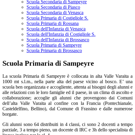
Scuola Secondaria di Sampeyre
Scuola Secondaria di Piasco
Scuola Secondaria di Venasca
Scuola Primaria di Costigliole S.
Scuola Primaria di Rossana
Scuola dell'Infanzia di Venasca
Scuola dell'Infanzia di Costigliole S.
Scuola dell'Infanzia di Brossasco
Scuola Primaria di Sampeyre
Scuola Primaria di Brossasco
Scuola Primaria di Sampeyre
La scuola Primaria di Sampeyre è collocata in alta Valle Varaita a
1000 mt s.l.m., nella parte alta del paese vicino al bosco.
E’ una
scuola ben organizzata e accogliente, attenta ai bisogni degli alunni e
alle relazioni con le loro famiglie ed il paese, in un clima di ascolto e
collaborazione; accoglie gli alunni che provengono dai Comuni
dell’alta Valle Varaita al confine con la Francia (Pontechianale,
Casteldelfino, Bellino), dal Comune di Frassino e dalle numerose
borgate.
Gli alunni sono 64 distribuiti in 4 classi, ci sono 2 docenti a tempo
parziale, 3 a tempo pieno, un docente di IRC e 3h dello specialista di