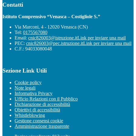
Contatti
Istituto Comprensivo “Venasca – Costigliole S.”
Via Marconi, 4 - 12020 Venasca (CN)
Tel:
0175567080
Email:
cnic826003@istruzione.it
Link per inviare una mail
PEC:
cnic826003@pec.istruzione.it
Link per inviare una mail
C.F.: 94033080048
Sezione Link Utili
Cookie policy
Note legali
Informativa Privacy
Ufficio Relazioni con il Pubblico
Dichiarazione di accessibilità
Obiettivi di accessibilità
Whistleblowing
Gestione consensi cookie
Amministrazione trasparente