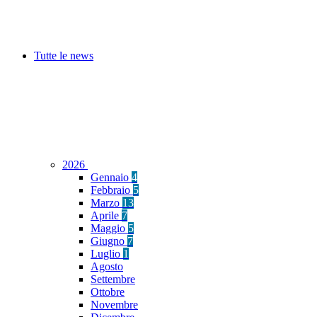
Tutte le news
2026
Gennaio
4
Febbraio
5
Marzo
13
Aprile
7
Maggio
5
Giugno
7
Luglio
1
Agosto
Settembre
Ottobre
Novembre