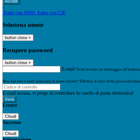
-
Entra con SPID
Entra con CIE
Seleziona utente
button close
×
Recupero password
button close
×
E-mail
Verrà inviato un messaggio all'indirizz
Non hai una e-mail associata al nome utente? Effettua il reset della password tram
E-mail inviata, si prega di controllare la casella di posta elettronica!
Errore
Chiudi
Successo
Chiudi
Informazione