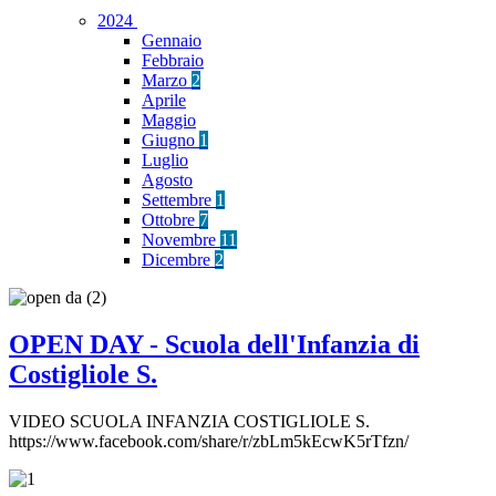
2024
Gennaio
Febbraio
Marzo
2
Aprile
Maggio
Giugno
1
Luglio
Agosto
Settembre
1
Ottobre
7
Novembre
11
Dicembre
2
OPEN DAY - Scuola dell'Infanzia di
Costigliole S.
VIDEO SCUOLA INFANZIA COSTIGLIOLE S.
https://www.facebook.com/share/r/zbLm5kEcwK5rTfzn/