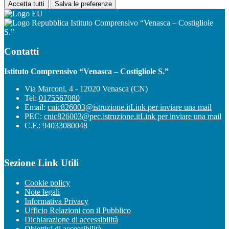
Accetta tutti
Salva le preferenze
Istituto Comprensivo “Venasca – Costigliole
S.”
Contatti
Istituto Comprensivo “Venasca – Costigliole S.”
Via Marconi, 4 - 12020 Venasca (CN)
Tel:
0175567080
Email:
cnic826003@istruzione.it
Link per inviare una mail
PEC:
cnic826003@pec.istruzione.it
Link per inviare una mail
C.F.: 94033080048
Sezione Link Utili
Cookie policy
Note legali
Informativa Privacy
Ufficio Relazioni con il Pubblico
Dichiarazione di accessibilità
Obiettivi di accessibilità