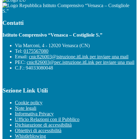
Istituto Comprensivo “Venasca – Costigliole
S.”
Contatti
Istituto Comprensivo “Venasca – Costigliole S.”
Via Marconi, 4 - 12020 Venasca (CN)
Tel:
0175567080
Email:
cnic826003@istruzione.it
Link per inviare una mail
PEC:
cnic826003@pec.istruzione.it
Link per inviare una mail
C.F.: 94033080048
Sezione Link Utili
Cookie policy
Note legali
Informativa Privacy
Ufficio Relazioni con il Pubblico
Dichiarazione di accessibilità
Obiettivi di accessibilità
Whistleblowing