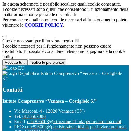
In questa schermata è possibile scegliere quali cookie consentire.
I cookie necessari sono quelli che consentono il funzionamento della
piattaforma e non è possibile disabilitarli.
Per conoscere quali sono i cookie necessari al funzionamento potete
visionare la
COOKIE POLICY
.
Cookie necessari per il funzionamento
I cookie necessari per il funzionamento non possono essere
disabilitati. È possibile consultare l'elenco nella pagina della cookie
policy.
Accetta tutti
Salva le preferenze
Istituto Comprensivo “Venasca – Costigliole
S.”
Contatti
Istituto Comprensivo “Venasca – Costigliole S.”
Via Marconi, 4 - 12020 Venasca (CN)
Tel:
0175567080
Email:
cnic826003@istruzione.it
Link per inviare una mail
PEC:
cnic826003@pec.istruzione.it
Link per inviare una mail