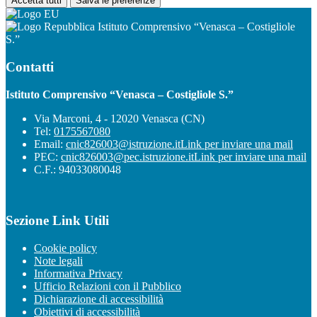
Accetta tutti
Salva le preferenze
Istituto Comprensivo “Venasca – Costigliole
S.”
Contatti
Istituto Comprensivo “Venasca – Costigliole S.”
Via Marconi, 4 - 12020 Venasca (CN)
Tel:
0175567080
Email:
cnic826003@istruzione.it
Link per inviare una mail
PEC:
cnic826003@pec.istruzione.it
Link per inviare una mail
C.F.: 94033080048
Sezione Link Utili
Cookie policy
Note legali
Informativa Privacy
Ufficio Relazioni con il Pubblico
Dichiarazione di accessibilità
Obiettivi di accessibilità