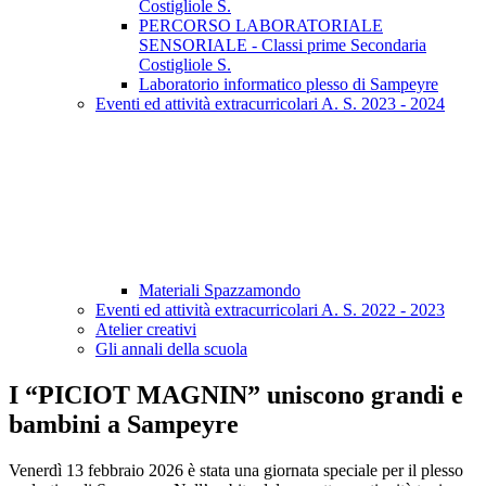
Costigliole S.
PERCORSO LABORATORIALE
SENSORIALE - Classi prime Secondaria
Costigliole S.
Laboratorio informatico plesso di Sampeyre
Eventi ed attività extracurricolari A. S. 2023 - 2024
Materiali Spazzamondo
Eventi ed attività extracurricolari A. S. 2022 - 2023
Atelier creativi
Gli annali della scuola
I “PICIOT MAGNIN” uniscono grandi e
bambini a Sampeyre
Venerdì 13 febbraio 2026 è stata una giornata speciale per il plesso