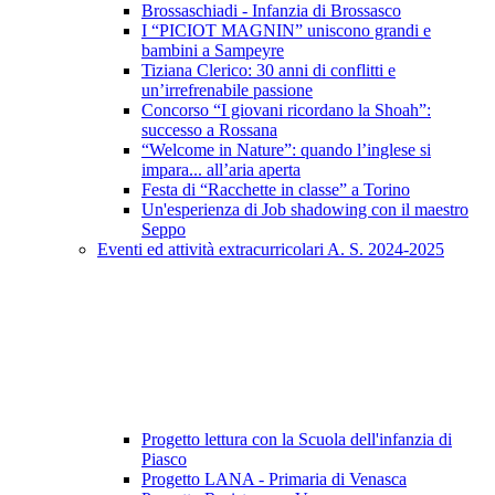
Brossaschiadi - Infanzia di Brossasco
I “PICIOT MAGNIN” uniscono grandi e
bambini a Sampeyre
Tiziana Clerico: 30 anni di conflitti e
un’irrefrenabile passione
Concorso “I giovani ricordano la Shoah”:
successo a Rossana
“Welcome in Nature”: quando l’inglese si
impara... all’aria aperta
Festa di “Racchette in classe” a Torino
Un'esperienza di Job shadowing con il maestro
Seppo
Eventi ed attività extracurricolari A. S. 2024-2025
Progetto lettura con la Scuola dell'infanzia di
Piasco
Progetto LANA - Primaria di Venasca