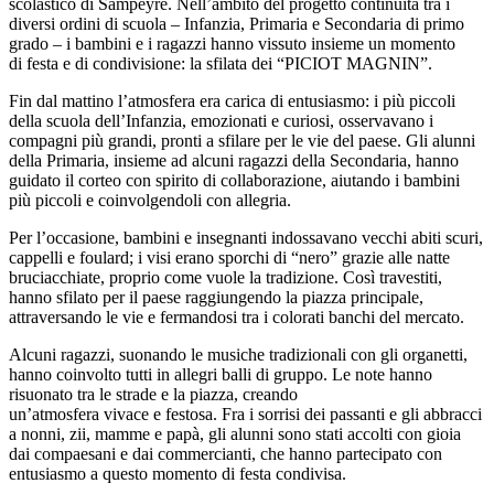
scolastico di Sampeyre. Nell’ambito del progetto continuità tra i
diversi ordini di scuola – Infanzia, Primaria e Secondaria di primo
grado – i bambini e i ragazzi hanno vissuto insieme un momento
di festa e di condivisione: la sfilata dei “PICIOT MAGNIN”.
Fin dal mattino l’atmosfera era carica di entusiasmo: i più piccoli
della scuola dell’Infanzia, emozionati e curiosi, osservavano i
compagni più grandi, pronti a sfilare per le vie del paese. Gli alunni
della Primaria, insieme ad alcuni ragazzi della Secondaria, hanno
guidato il corteo con spirito di collaborazione, aiutando i bambini
più piccoli e coinvolgendoli con allegria.
Per l’occasione, bambini e insegnanti indossavano vecchi abiti scuri,
cappelli e foulard; i visi erano sporchi di “nero” grazie alle natte
bruciacchiate, proprio come vuole la tradizione. Così travestiti,
hanno sfilato per il paese raggiungendo la piazza principale,
attraversando le vie e fermandosi tra i colorati banchi del mercato.
Alcuni ragazzi, suonando le musiche tradizionali con gli organetti,
hanno coinvolto tutti in allegri balli di gruppo. Le note hanno
risuonato tra le strade e la piazza, creando
un’atmosfera vivace e festosa. Fra i sorrisi dei passanti e gli abbracci
a nonni, zii, mamme e papà, gli alunni sono stati accolti con gioia
dai compaesani e dai commercianti, che hanno partecipato con
entusiasmo a questo momento di festa condivisa.