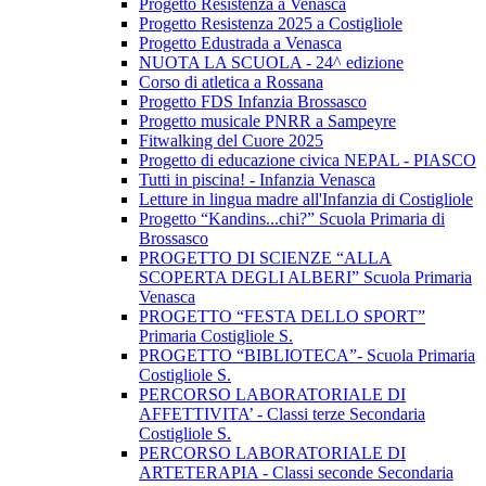
Progetto Resistenza a Venasca
Progetto Resistenza 2025 a Costigliole
Progetto Edustrada a Venasca
NUOTA LA SCUOLA - 24^ edizione
Corso di atletica a Rossana
Progetto FDS Infanzia Brossasco
Progetto musicale PNRR a Sampeyre
Fitwalking del Cuore 2025
Progetto di educazione civica NEPAL - PIASCO
Tutti in piscina! - Infanzia Venasca
Letture in lingua madre all'Infanzia di Costigliole
Progetto “Kandins...chi?” Scuola Primaria di
Brossasco
PROGETTO DI SCIENZE “ALLA
SCOPERTA DEGLI ALBERI” Scuola Primaria
Venasca
PROGETTO “FESTA DELLO SPORT”
Primaria Costigliole S.
PROGETTO “BIBLIOTECA”- Scuola Primaria
Costigliole S.
PERCORSO LABORATORIALE DI
AFFETTIVITA’ - Classi terze Secondaria
Costigliole S.
PERCORSO LABORATORIALE DI
ARTETERAPIA - Classi seconde Secondaria