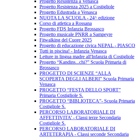
Progetto Resistenza a Venasca
Progetto Resistenza 2025 a Costigliole
Progetto Edustrada a Venasca
NUOTA LA SCUOLA - 24^ edizione
Corso di atletica a Rossana
Progetto FDS Infanzia Brossasco
Progetto musicale PNRR a Sampeyre
Fitwalking del Cuore 2025
Progetto di educazione civica NEPAL - PIASCO
Tutti in piscina! - Infanzia Venasca
Letture in lingua madre all'Infanzia di Costigliole
Progetto “Kandins...chi?” Scuola Primaria di
Brossasco
PROGETTO DI SCIENZE “ALLA
SCOPERTA DEGLI ALBERI” Scuola Primaria
Venasca
PROGETTO “FESTA DELLO SPORT”
Primaria Costigliole S.
PROGETTO “BIBLIOTECA”- Scuola Primaria
Costigliole S.
PERCORSO LABORATORIALE DI
AFFETTIVITA’ - Classi terze Secondaria
Costigliole S.
PERCORSO LABORATORIALE DI
ARTETERAPIA - Classi seconde Secondaria