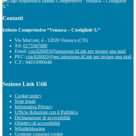
Istituto Comprensivo “Venasca – Costigliole
S.”
Contatti
Istituto Comprensivo “Venasca – Costigliole S.”
Via Marconi, 4 - 12020 Venasca (CN)
Tel:
0175567080
Email:
cnic826003@istruzione.it
Link per inviare una mail
PEC:
cnic826003@pec.istruzione.it
Link per inviare una mail
C.F.: 94033080048
Sezione Link Utili
Cookie policy
Note legali
Informativa Privacy
Ufficio Relazioni con il Pubblico
Dichiarazione di accessibilità
Obiettivi di accessibilità
Whistleblowing
Gestione consensi cookie