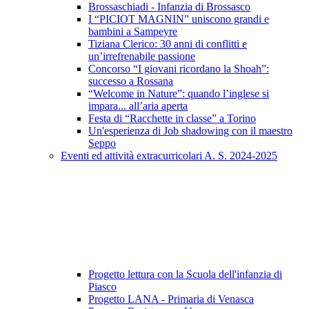
Brossaschiadi - Infanzia di Brossasco
I “PICIOT MAGNIN” uniscono grandi e
bambini a Sampeyre
Tiziana Clerico: 30 anni di conflitti e
un’irrefrenabile passione
Concorso “I giovani ricordano la Shoah”:
successo a Rossana
“Welcome in Nature”: quando l’inglese si
impara... all’aria aperta
Festa di “Racchette in classe” a Torino
Un'esperienza di Job shadowing con il maestro
Seppo
Eventi ed attività extracurricolari A. S. 2024-2025
Progetto lettura con la Scuola dell'infanzia di
Piasco
Progetto LANA - Primaria di Venasca