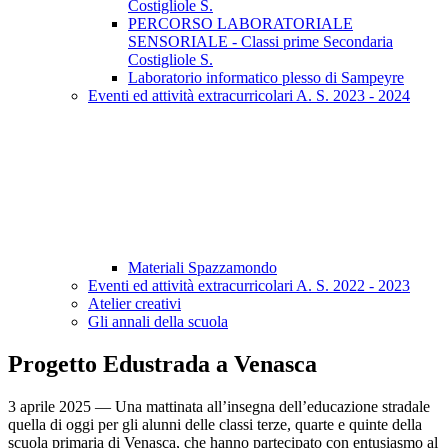
Costigliole S.
PERCORSO LABORATORIALE
SENSORIALE - Classi prime Secondaria
Costigliole S.
Laboratorio informatico plesso di Sampeyre
Eventi ed attività extracurricolari A. S. 2023 - 2024
Materiali Spazzamondo
Eventi ed attività extracurricolari A. S. 2022 - 2023
Atelier creativi
Gli annali della scuola
Progetto Edustrada a Venasca
3 aprile 2025 — Una mattinata all’insegna dell’educazione stradale
quella di oggi per gli alunni delle classi terze, quarte e quinte della
scuola primaria di Venasca, che hanno partecipato con entusiasmo al